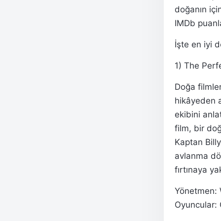
doğanın için
IMDb puanla
İşte en iyi 
1) The Perf
Doğa filmler
hikâyeden a
ekibini anl
film, bir do
Kaptan Bill
avlanma dön
fırtınaya ya
Yönetmen: 
Oyuncular: