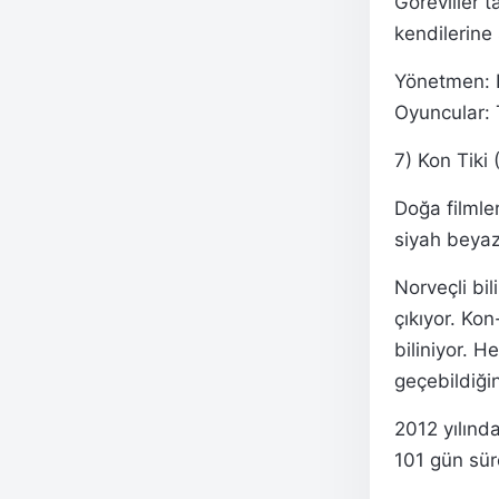
Görevliler 
kendilerine
Yönetmen: 
Oyuncular: 
7) Kon Tiki 
Doğa filmler
siyah beyaz
Norveçli bi
çıkıyor. Kon
biliniyor. 
geçebildiğin
2012 yılınd
101 gün sür