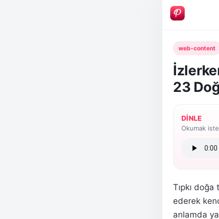
web-content
İzlerke
23 Doğ
DINLE
Okumak istem
Tıpkı doğa 
ederek kend
anlamda yap