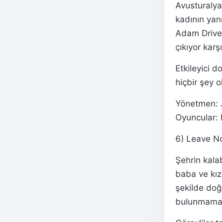
Avusturalya’
kadının yan
Adam Driver
çıkıyor karş
Etkileyici d
hiçbir şey 
Yönetmen: 
Oyuncular:
6) Leave No
Şehrin kala
baba ve kızı
şekilde doğa
bulunmamas