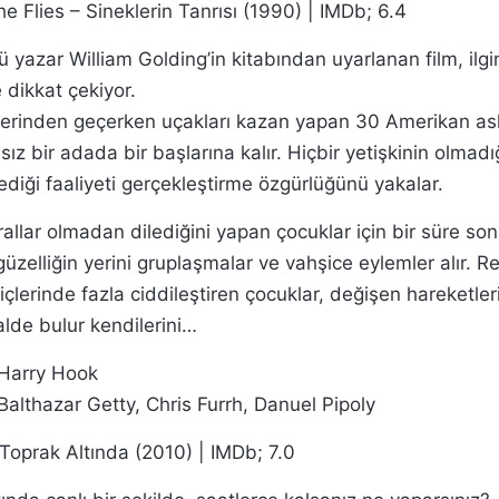
he Flies – Sineklerin Tanrısı (1990) | IMDb; 6.4
 yazar William Golding’in kitabından uyarlanan film, ilgi
 dikkat çekiyor.
erinden geçerken uçakları kazan yapan 30 Amerikan ask
ssız bir adada bir başlarına kalır. Hiçbir yetişkinin olmad
ediği faaliyeti gerçekleştirme özgürlüğünü yakalar.
rallar olmadan dilediğini yapan çocuklar için bir süre so
güzelliğin yerini gruplaşmalar ve vahşice eylemler alır. 
çlerinde fazla ciddileştiren çocuklar, değişen hareketler
lde bulur kendilerini…
Harry Hook
Balthazar Getty, Chris Furrh, Danuel Pipoly
 Toprak Altında (2010) | IMDb; 7.0