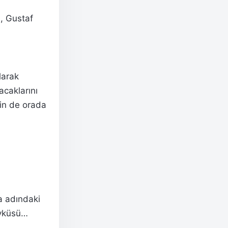
, Gustaf
larak
acaklarını
nin de orada
ja adındaki
 öyküsü…