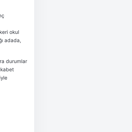
nç
eri okul
ığı adada,
nra durumlar
Rekabet
iyle