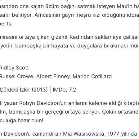
asından ona kalan üzüm bağını satmak isteyen Max’in ha
safir beliriyor. Amcasının gayri meşru kızı olduğunu iddi
berts.
irasını ortaya çıkan gizemli kadından saklamaya çalışa
, yerini bambaşka bir hayata ve duygulara bırakması m
idley Scott
Russel Crowe, Albert Finney, Marion Cotillard
Çöldeki İzler (2013) | IMDb; 7.2
lı yazar Robyn Davidson’un anılarını kaleme aldığı kitapt
ilm, bambaşka bir gerçeği ortaya seriyor. Çölün ortasın
culuğa hazır olun!
 Davidson’u canlandıran Mia Wasikowska, 1977 yılında