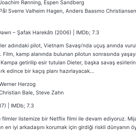
Joachim Rønning, Espen Sandberg
 Pål Sverre Valheim Hagen, Anders Baasmo Christiansen
awn – Şafak Harekâtı (2006) | IMDb; 7.3
ler adındaki pilot, Vietnam Savaşı’nda uçuş anında vuru
. Film, kamp alanında bulunan pilotun sonrasında yaşay
 Kampa getirilip esir tutulan Dieter, başka savaş esirleri
rk edince bir kaçış planı hazırlayacak…
Werner Herzog
Christian Bale, Steve Zahn
17) | IMDb; 7.3
filmler listemize bir Netflix filmi ile devam ediyoruz. Mi
ın en iyi arkadaşını korumak için girdiği riskli dünyanın