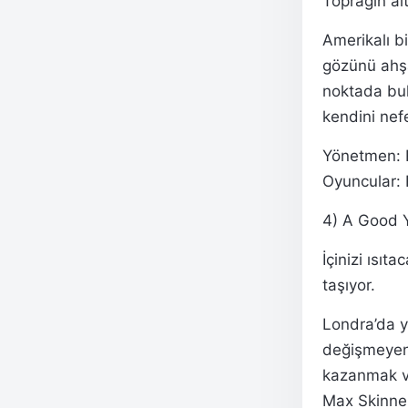
Toprağın alt
Amerikalı b
gözünü ahşa
noktada bul
kendini ne
Yönetmen: 
Oyuncular: 
4) A Good Ye
İçinizi ısıt
taşıyor.
Londra’da y
değişmeyen 
kazanmak v
Max Skinner