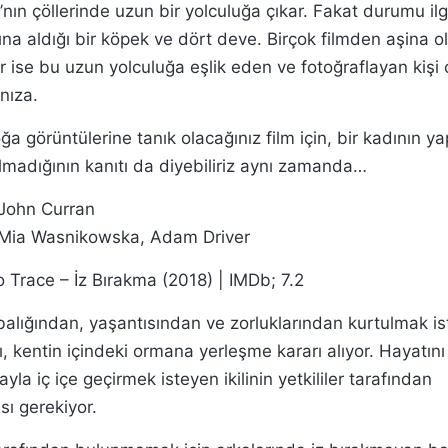
nın çöllerinde uzun bir yolculuğa çıkar. Fakat durumu ilg
ına aldığı bir köpek ve dört deve. Birçok filmden aşina
 ise bu uzun yolculuğa eşlik eden ve fotoğraflayan kişi 
ınıza.
oğa görüntülerine tanık olacağınız film için, bir kadının
olmadığının kanıtı da diyebiliriz aynı zamanda…
John Curran
 Mia Wasnikowska, Adam Driver
 Trace – İz Bırakma (2018) | IMDb; 7.2
balığından, yaşantısından ve zorluklarından kurtulmak is
, kentin içindeki ormana yerleşme kararı alıyor. Hayatını
yla iç içe geçirmek isteyen ikilinin yetkililer tarafından
ı gerekiyor.