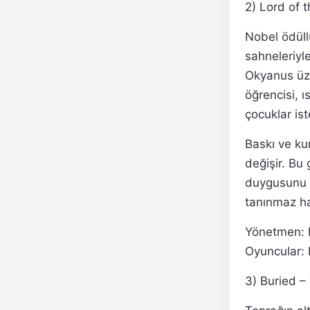
2) Lord of t
Nobel ödüllü
sahneleriyle
Okyanus üz
öğrencisi, ı
çocuklar ist
Baskı ve ku
değişir. Bu 
duygusunu i
tanınmaz ha
Yönetmen: 
Oyuncular: 
3) Buried –