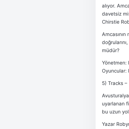
alıyor. Amc
davetsiz mi
Chirstie Ro
Amcasının m
doğrularını
müdür?
Yönetmen: R
Oyuncular: 
5) Tracks – 
Avusturalya
uyarlanan f
bu uzun yol
Yazar Robyn