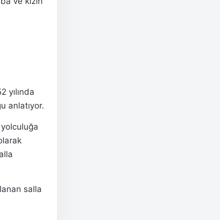
ba ve kızın
52 yılında
u anlatıyor.
 yolculuğa
olarak
alla
lanan salla