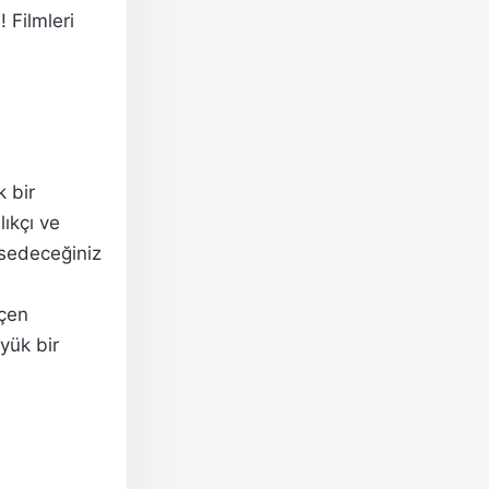
! Filmleri
k bir
lıkçı ve
ssedeceğiniz
eçen
yük bir