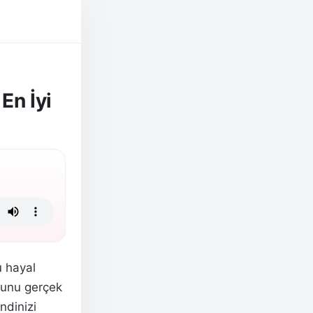
En İyi
u hayal
bunu gerçek
ndinizi