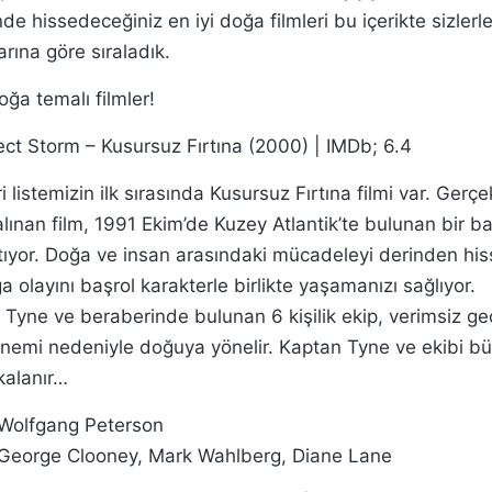
de hissedeceğiniz en iyi doğa filmleri bu içerikte sizlerle
rına göre sıraladık.
doğa temalı filmler!
ect Storm – Kusursuz Fırtına (2000) | IMDb; 6.4
i listemizin ilk sırasında Kusursuz Fırtına filmi var. Gerçe
lınan film, 1991 Ekim’de Kuzey Atlantik’te bulunan bir ba
atıyor. Doğa ve insan arasındaki mücadeleyi derinden hi
ğa olayını başrol karakterle birlikte yaşamanızı sağlıyor.
y Tyne ve beraberinde bulunan 6 kişilik ekip, verimsiz g
emi nedeniyle doğuya yönelir. Kaptan Tyne ve ekibi bü
kalanır…
Wolfgang Peterson
 George Clooney, Mark Wahlberg, Diane Lane