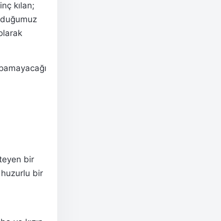
inç kılan;
 olduğumuz
olarak
 yapamayacağı
teyen bir
 huzurlu bir