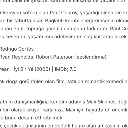
ında canlı bir şekilde, saatlerce kalsanız ne yaparsınız?
ir kamyon şoförü olan Paul Conroy, yaşadığı bir saldırı 
p bir tabutta açar. Bağlantı kurabileceği kimsenin olmad
unan Paul, toprağa gömülü olduğunu fark eder. Paul C
fes kesen bu yaşam mücadelesinden sağ kurtarabilecek
Rodrigo Cortés
Ryan Reynolds, Robert Paterson (seslendirme)
ar – İyi Bir Yıl (2006) | IMDb; 7.0
acak doğa görüntüleri olan film, tatlı bir romantik komedi ni
atırım danışmanlığına kendini adamış Max Skinner, doğr
biri olarak çıkıyor karşınıza. Max için hayatta en önemli
e bunu devam ettirebilmek.
, çocukluk anılarının en değerli figürü olan amcasının ö