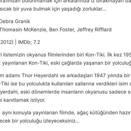
tarafından bulunmamak için arkalarında iz bırakmayan ba
 sıcak bir yuva bulmak için yaşadığı zorluklar…
Debra Granik
Thomasin McKenzie, Ben Foster, Jeffrey Rifflard
(2012) | IMDb; 7.2
i listemizin okyanus filmlerinden biri Kon-Tiki. İlk kez 19
 yayınlanan Kon-Tiki, eski çağlarda yaşanan bir yolculuğ
lim adamı Thor Heyerdahl ve arkadaşları 1947 yılında bir
-Tiki ise bu yolculukta kullanılan sallarına verdikleri isim 
Heyerdahl, eski dönemlerde insanların okyanusu sadece s
i kanıtlamak istiyor.
a aynı konuyla yayınlanan filmde, ağaç kütüğünden hazır
ecek bir yolculuğu izleyeceksiniz…