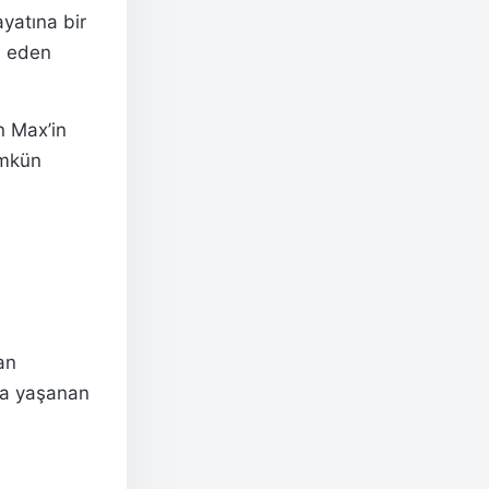
yatına bir
a eden
n Max’in
ümkün
an
da yaşanan