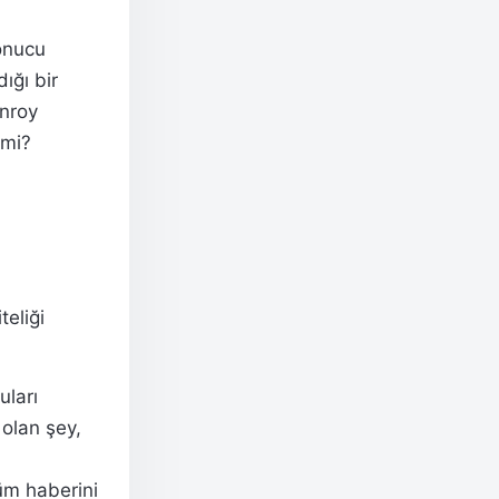
sonucu
ığı bir
onroy
 mi?
teliği
uları
 olan şey,
lüm haberini