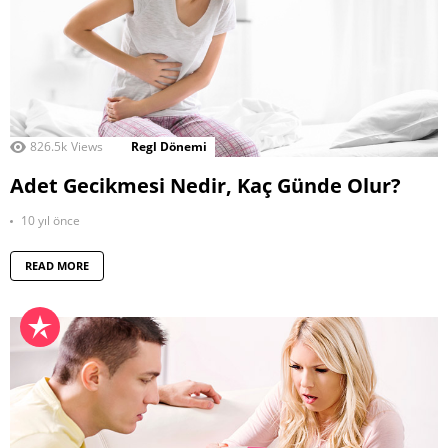
826.5k
Views
Regl Dönemi
Adet Gecikmesi Nedir, Kaç Günde Olur?
10 yıl önce
READ MORE