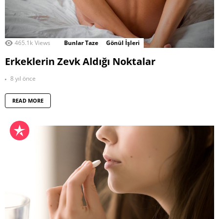
465.1k
Views
Bunlar Taze
Gönül İşleri
Erkeklerin Zevk Aldığı Noktalar
8 yıl önce
READ MORE