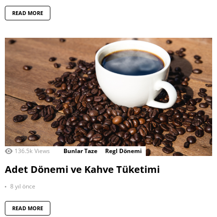
READ MORE
136.5k
Views
Bunlar Taze
Regl Dönemi
Adet Dönemi ve Kahve Tüketimi
8 yıl önce
READ MORE