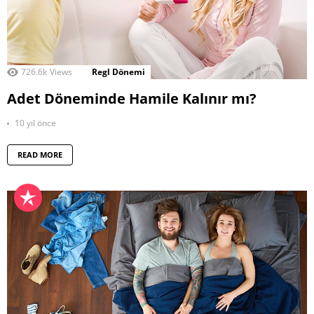
726.6k
Views
Regl Dönemi
Adet Döneminde Hamile Kalınır mı?
10 yıl önce
READ MORE