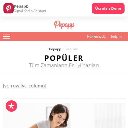
Pepapp
Ücretsiz Dene
Dijital Kadın Asistanı
Hakkımızda
İletişim
Menu
You are here:
Pepapp
Popüler
POPÜLER
Tüm Zamanların En İyi Yazıları
[vc_row][vc_column]