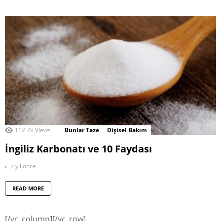
112.7k
Views
Bunlar Taze
Dişisel Bakım
İngiliz Karbonatı ve 10 Faydası
7 yıl önce
READ MORE
[/vc_column][/vc_row]