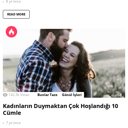
8 yıl önce
READ MORE
142.3k
Views
Bunlar Taze
Gönül İşleri
Kadınların Duymaktan Çok Hoşlandığı 10
Cümle
7 yıl önce