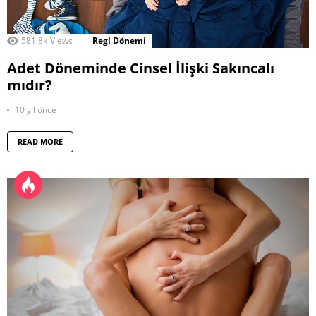
581.8k
Views
Regl Dönemi
Adet Döneminde Cinsel İlişki Sakıncalı
mıdır?
10 yıl önce
READ MORE