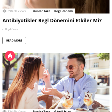
398.3k
Views
Bunlar Taze
Regl Dönemi
Antibiyotikler Regl Dönemini Etkiler Mi?
8 yıl önce
READ MORE
324.6k
Views
Bunlar Taze
Gönül İşleri