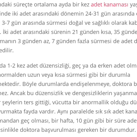
daki süreçte ortalama ayda bir kez
adet kanaması
ya
nde iki adet arasındaki dönemin 24-31 gün arasında 
3-7 gün arasında sürmesi doğal ve sağlıklı olarak ka
. İki adet arasındaki sürenin 21 günden kısa, 35 günd
manın 3 günden az, 7 günden fazla sürmesi de adet d
dilir.
lda 1-2 kez adet düzensizliği, geç ya da erken adet olm
ormalden uzun veya kısa sürmesi gibi bir durumla
lmektedir. Böyle durumlarda endişelenmeye, doktora
ez. Ancak bu düzensizlik ve dengesizliklerin yaşanma 
r şeylerin ters gittiği, vücutta bir anormallik olduğu d
urmakta fayda vardır. Aynı paralelde sık sık adet ka
andan geç olması, bir hafta, 10 gün gibi bir süre ade
sinlikle doktora başvurulması gereken bir durumdur.