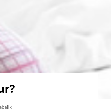
ur?
ebelik