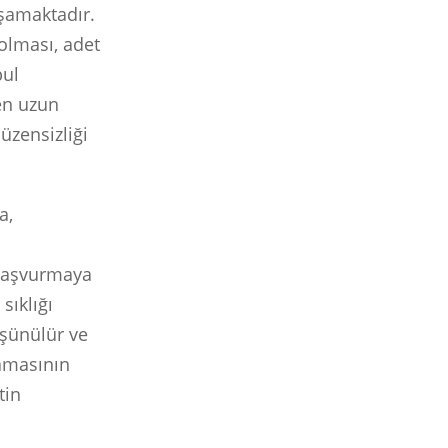
şamaktadır.
olması, adet
bul
en uzun
üzensizliği
a,
 başvurmaya
sıklığı
üşünülür ve
namasının
tin