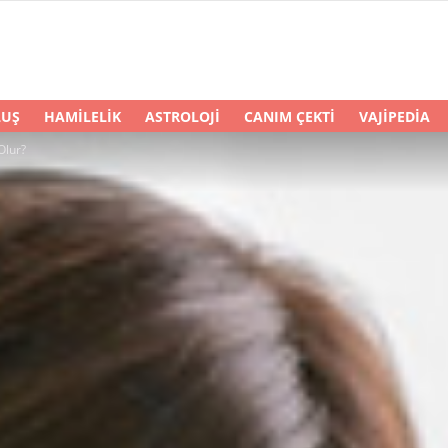
LUŞ
HAMILELIK
ASTROLOJI
CANIM ÇEKTI
VAJIPEDIA
Olur?