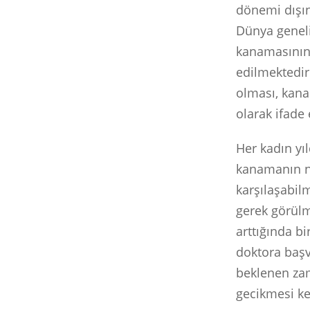
dönemi dışın
Dünya geneli
kanamasının 
edilmektedir
olması, kana
olarak ifade e
Her kadın yı
kanamanın n
karşılaşabi
gerek görülm
arttığında bi
doktora başv
beklenen zam
gecikmesi ke