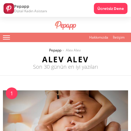
Pepapp
Ücretsiz Dene
Dijital Kadın Asistanı
Hakkımızda
İletişim
Menu
You are here:
Pepapp
Alev Alev
ALEV ALEV
Son 30 günün en iyi yazıları