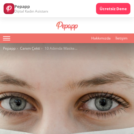
Pepapp
Ücretsiz Dene
Dijital Kadın Asistanı
Hakkımızda
İletişim
Menu
You are here:
Pepapp
Canım Çekti
10 Adımda Maske Nasıl Kullanılmalı