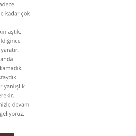
Sadece
ne kadar çok
ınlaştık.
ildiğince
yaratır.
r anda
ıkamadık.
ştaydık
r yanlışlık
rekir.
inizle devam
geliyoruz.