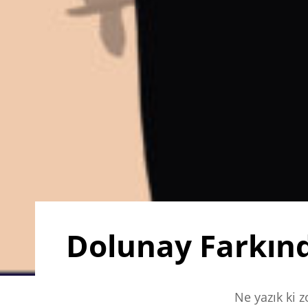
Dolunay Farkınd
Ne yazık ki 