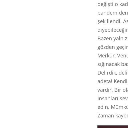
değişti o kad
pandemiden b
şekillendi. 
diyebileceğim
Bazen yalnız 
gözden geçird
Merkür, Venü
sığınacak ba
Delirdik, del
adeta! Kendim
vardır. Bir 
İnsanları se
edin. Mümkün
Zaman kayb