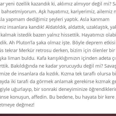
ar yeni özellik kazandık ki, aklımız almıyor değil mi? 
ahsetmiyorum. Aşk hayatımız, kariyerimiz, ailemiz 
Asla yapmam dediğimiz şeyleri yaptık. Asla kanmam
iz insanlara kandık! Aldatıldık, aldattık, uzaklaştık, yak
kalmak istedik bazen yalnız hissettik. Hayatımızı olab
ik. Ah Pluton’la şaka olmaz işte. Böyle deprem etkisi 
s tekrar Merkür retrosu derken, bizim için ölenler bi
şka liman buldu. Kafa karışıklığımızın içinden adeta ç
irttik. Bakıldığında ne kadar yorucuydu değil mi? Sava
ize de insanlara da kızdık. Kızma tek taraflı olursa bi
olayda iki tarafı da görmek anlamak gerekirse kızmak ge
vgiyle uğurlayıp, bir sonraki deneyiminize öğrendikler
se konuşun, affedin. Bu bedene, bu hayata bir kere 
etmeye değmez!