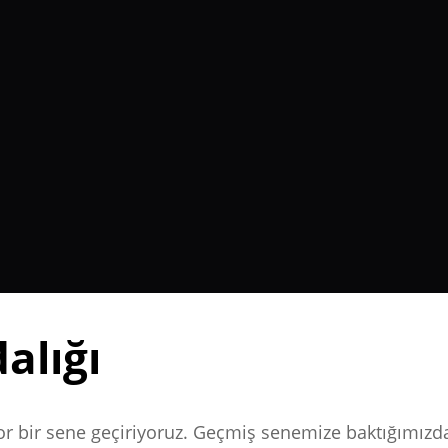
alığı
zor bir sene geçiriyoruz. Geçmiş senemize baktığımızd