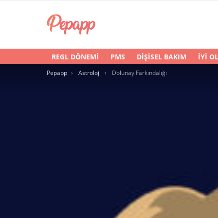
REGL DÖNEMI
PMS
DIŞISEL BAKIM
İYI O
You are here:
Pepapp
Astroloji
Dolunay Farkındalığı