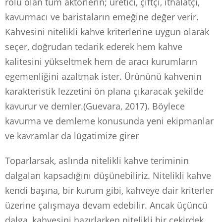
rolü olan tüm aktörlerin; üretici, çiftçi, ithalatçı,
kavurmacı ve baristaların emeğine değer verir.
Kahvesini nitelikli kahve kriterlerine uygun olarak
seçer, doğrudan tedarik ederek hem kahve
kalitesini yükseltmek hem de aracı kurumların
egemenliğini azaltmak ister. Ürününü kahvenin
karakteristik lezzetini ön plana çıkaracak şekilde
kavurur ve demler.(Guevara, 2017). Böylece
kavurma ve demleme konusunda yeni ekipmanlar
ve kavramlar da lügatimize girer
Toparlarsak, aslında nitelikli kahve teriminin
dalgaları kapsadığını düşünebiliriz. Nitelikli kahve
kendi başına, bir kurum gibi, kahveye dair kriterler
üzerine çalışmaya devam edebilir. Ancak üçüncü
dalga, kahvesini hazırlarken nitelikli bir çekirdek