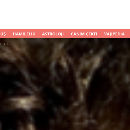
LUŞ
HAMILELIK
ASTROLOJI
CANIM ÇEKTI
VAJIPEDIA
ız Tozu