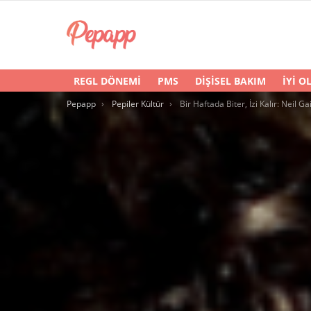
REGL DÖNEMI
PMS
DIŞISEL BAKIM
İYI O
You are here:
Pepapp
Pepiler Kültür
Bir Haftada Biter, İzi Kalır: Neil Gaiman – Yıld