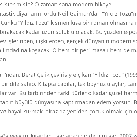
k ister misin? O zaman sana modern hikaye
fantastik diyarların lordu Neil Gaiman’dan “Yıldız Tozu
Çünkü “Yıldız Tozu” kısmen kısa bir roman olmasına
 bırakacak kadar uzun soluklu olacak. Bu yüzden e-po
 ev işlerinden, ilişkilerden, gerçek dünyanın modern 
a imdadına koşacak. O hem bir peri masalı hem de m
an.
arı’ndan, Berat Çelik çevirisiyle çıkan “Yıldız Tozu” (19
 bir dile sahip. Kitapta cadılar, tek boynuzlu aylar, canl
nlar var. Bu birbirinden farklı türler o kadar güzel ha
itabın büyülü dünyasına kaptırmadan edemiyorsun. B
raz hayal kurmak, biraz da yeniden çocuk olmak için
yleyeyim, kitaptan uyarlanan bir de film var. 2007 