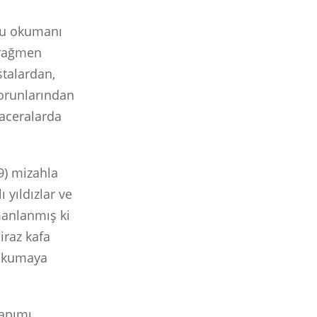
”nu okumanı
 rağmen
stalardan,
sorunlarından
aceralarda
99) mizahla
ı yıldızlar ve
rmanlanmış ki
iraz kafa
 okumaya
yapımı