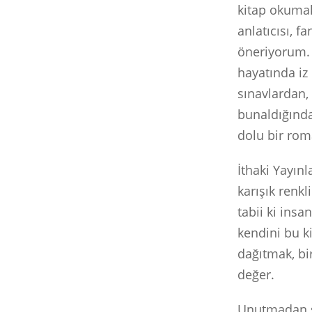
kitap okuma
anlatıcısı, 
öneriyorum. 
hayatında iz
sınavlardan,
bunaldığınd
dolu bir rom
İthaki Yayınl
karışık renkli
tabii ki insa
kendini bu k
dağıtmak, bi
değer.
Unutmadan sö