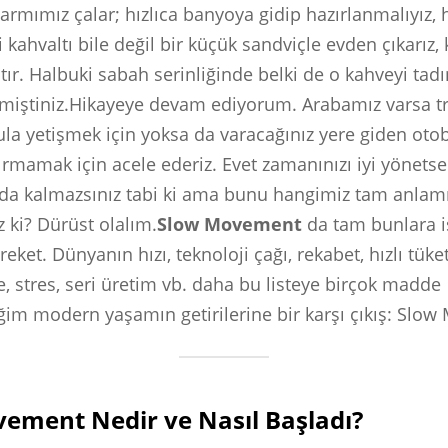
Alarmımız çalar; hızlıca banyoya gidip hazırlanmalıyız, h
i kahvaltı bile değil bir küçük sandviçle evden çıkarız
ır. Halbuki sabah serinliğinde belki de o kahveyi tadı
emiştiniz.Hikayeye devam ediyorum. Arabamız varsa tr
kula yetişmek için yoksa da varacağınız yere giden oto
rmamak için acele ederiz. Evet zamanınızı iyi yönetse
da kalmazsınız tabi ki ama bunu hangimiz tam anlam
z ki? Dürüst olalım.
Slow Movement
da tam bunlara i
eket. Dünyanın hızı, teknoloji çağı, rekabet, hızlı tüke
 stres, seri üretim vb. daha bu listeye birçok madde
ğim modern yaşamın getirilerine bir karşı çıkış: Slo
ement Nedir ve Nasıl Başladı?