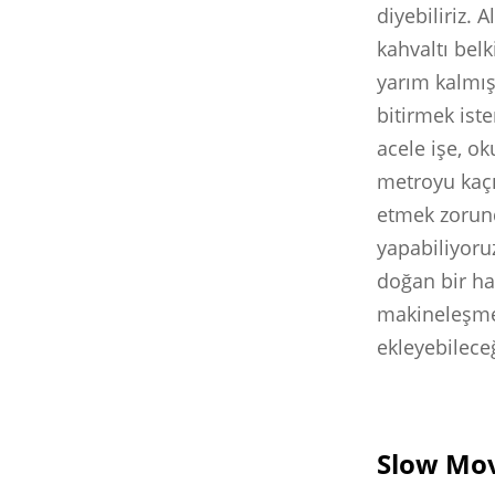
diyebiliriz. 
kahvaltı belk
yarım kalmışt
bitirmek ist
acele işe, o
metroyu kaçı
etmek zorun
yapabiliyoru
doğan bir har
makineleşme,
ekleyebilece
Slow Mov