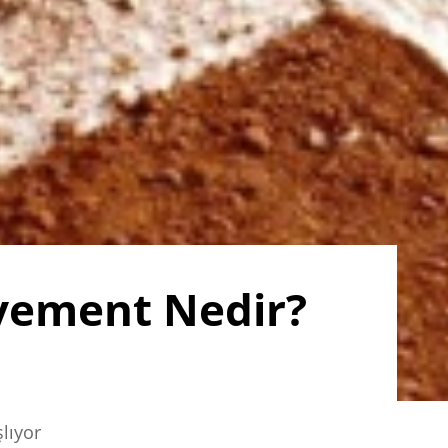
vement Nedir?
lıyor