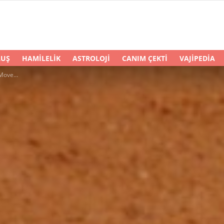
LUŞ
HAMILELIK
ASTROLOJI
CANIM ÇEKTI
VAJIPEDIA
azandırır?