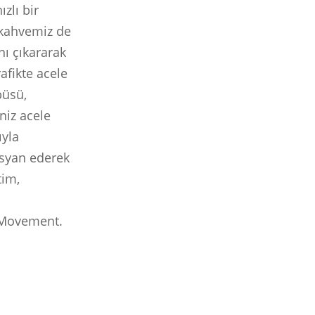
ızlı bir
, kahvemiz de
nı çıkararak
afikte acele
büsü,
niz acele
ıyla
syan ederek
tim,
w Movement.