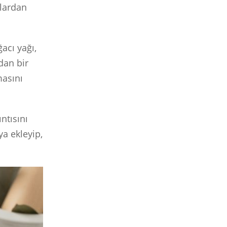
klardan
acı yağı,
dan bir
masını
ntısını
a ekleyip,