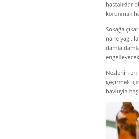
hastalıklar o
korunmak he
Sokağa çıka
nane yağı, la
damla damlat
engelleyecekt
Nezlenin en 
geçirmek içi
havluyla başı