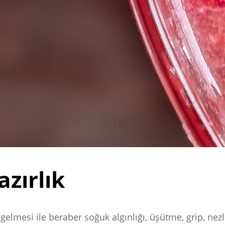
azırlık
 gelmesi ile beraber soğuk algınlığı, üşütme, grip, nezl