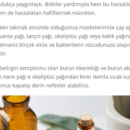
ldukça yaygınlaştı. Bitkiler yardımıyla hem bu hastalı
m de hastalıkları hafifletmek mümkün.
rken takmak zorunda olduğumuz maskelerimize çay ağ
vanta yağı, tarçın yağı, okaliptüs yağı veya kekik yağın
manız birçok virüs ve bakterilerin vücudunuza ulaş
ir.
belirgin semptomu olan burun tıkanıklığı ve burun akı
n nane yağı e okaliptüs yağından birer damla sıcak suy
mızı kapatıp derin nefesler alabiliriz.