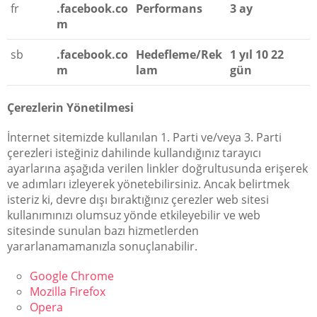
fr
.facebook.co
Performans
3 ay
m
sb
.facebook.co
Hedefleme/Rek
1 yıl 10 22
m
lam
gün
Çerezlerin Yönetilmesi
İnternet sitemizde kullanılan 1. Parti ve/veya 3. Parti
çerezleri isteğiniz dahilinde kullandığınız tarayıcı
ayarlarına aşağıda verilen linkler doğrultusunda erişerek
ve adımları izleyerek yönetebilirsiniz. Ancak belirtmek
isteriz ki, devre dışı bıraktığınız çerezler web sitesi
kullanımınızı olumsuz yönde etkileyebilir ve web
sitesinde sunulan bazı hizmetlerden
yararlanamamanızla sonuçlanabilir.
Google Chrome
Mozilla Firefox
Opera