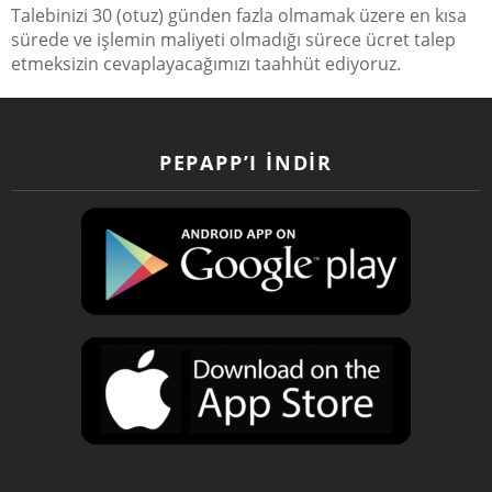
Talebinizi 30 (otuz) günden fazla olmamak üzere en kısa
sürede ve işlemin maliyeti olmadığı sürece ücret talep
etmeksizin cevaplayacağımızı taahhüt ediyoruz.
PEPAPP’I İNDIR