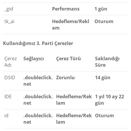
_gid
Performans
1 gün
tk_ai
Hedefleme/Rekl
Oturum
am
Kullandığımız 3. Parti Çerezler
Çerez
Sağlayıcı
Çerez Türü
Saklandığı
Adı
Süre
DSID
.doubleclick.
Zorunlu
14 gün
net
IDE
.doubleclick.
Hedefleme/Rek
1 yıl 10 ay 22
net
lam
gün
id
.doubleclick.
Hedefleme/Rek
Oturum
net
lam