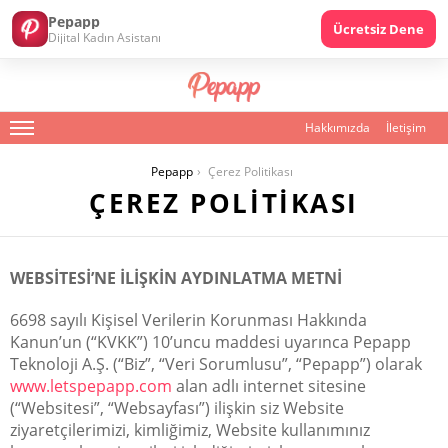
Pepapp
Ücretsiz Dene
Dijital Kadın Asistanı
Hakkımızda
İletişim
Menu
You are here:
Pepapp
Çerez Politikası
ÇEREZ POLITIKASI
WEBSİTESİ’NE İLİŞKİN AYDINLATMA METNİ
6698 sayılı Kişisel Verilerin Korunması Hakkında
Kanun’un (“KVKK”) 10’uncu maddesi uyarınca Pepapp
Teknoloji A.Ş. (“Biz”, “Veri Sorumlusu”, “Pepapp”) olarak
www.letspepapp.com
alan adlı internet sitesine
(“Websitesi”, “Websayfası”) ilişkin siz Website
ziyaretçilerimizi, kimliğimiz, Website kullanımınız