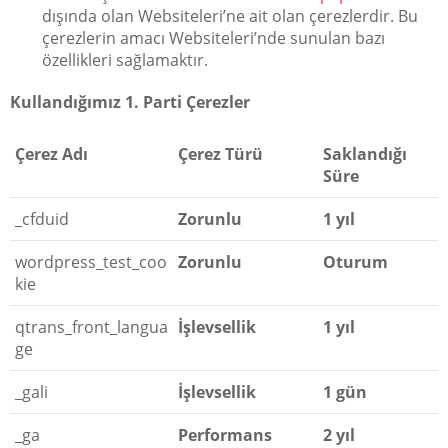
dışında olan Websiteleri’ne ait olan çerezlerdir. Bu
çerezlerin amacı Websiteleri’nde sunulan bazı
özellikleri sağlamaktır.
Kullandığımız 1. Parti Çerezler
Çerez Adı
Çerez Türü
Saklandığı
Süre
_cfduid
Zorunlu
1 yıl
wordpress_test_coo
Zorunlu
Oturum
kie
qtrans_front_langua
İşlevsellik
1 yıl
ge
_gali
İşlevsellik
1 gün
_ga
Performans
2 yıl