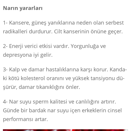
Narın yararları
1- Kansere, güneş yanıklarına neden olan serbest
radikalleri durdurur. Cilt kanserinin önüne geçer.
2- Enerji verici etkisi vardır. Yorgunluğa ve
depresyona iyi gelir.
3- Kalp ve damar hastalıklarına karşı korur. Kan­da­
ki kötü ko­les­te­rol ora­nı­nı ve yüksek tan­si­yo­nu dü­
şü­rür, da­mar tıkanıklığını ön­ler.
4- Nar suyu sperm kalitesi ve canlılığını artırır.
Günde bir bardak nar suyu içen erkeklerin cinsel
performansı artar.