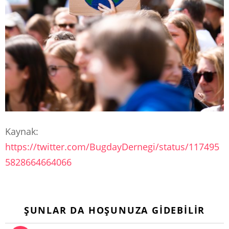
Kaynak:
https://twitter.com/BugdayDernegi/status/117495
5828664664066
ŞUNLAR DA HOŞUNUZA GIDEBILIR