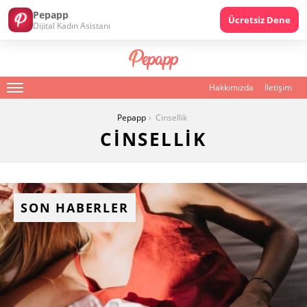
Pepapp
Ücretsiz Dene
Dijital Kadın Asistanı
Hakkımızda
İletişim
Menu
You are here:
Pepapp
Cinsellik
CINSELLIK
SON HABERLER