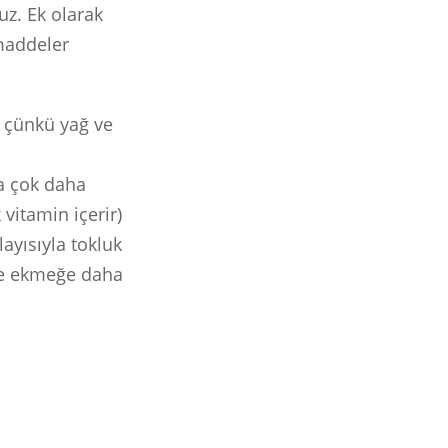
z. Ek olarak
 maddeler
r çünkü yağ ve
a çok daha
vitamin içerir)
yısıyla tokluk
de ekmeğe daha