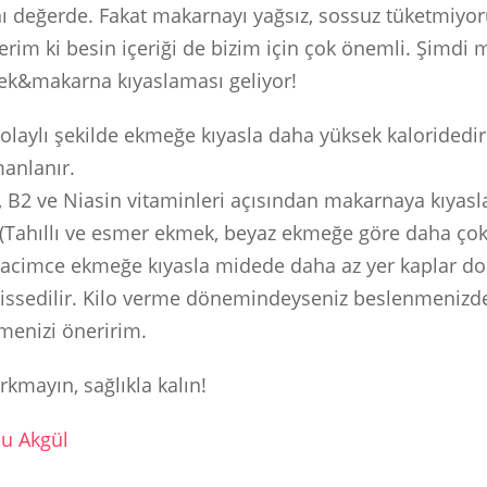
 değerde. Fakat makarnayı yağsız, sossuz tüketmiyoru
erim ki besin içeriği de bizim için çok önemli. Şimdi
ek&makarna kıyaslaması geliyor!
laylı şekilde ekmeğe kıyasla daha yüksek kaloridedi
anlanır.
 B2 ve Niasin vitaminleri açısından makarnaya kıyasl
 (Tahıllı ve esmer ekmek, beyaz ekmeğe göre daha çok 
cimce ekmeğe kıyasla midede daha az yer kaplar dola
hissedilir. Kilo verme dönemindeyseniz beslenmeniz
rmenizi öneririm.
kmayın, sağlıkla kalın!
cu Akgül