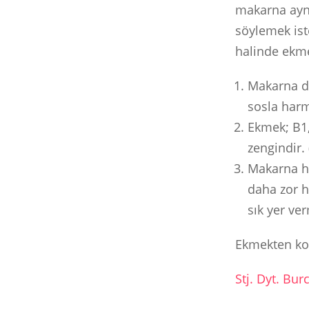
makarna aynı
söylemek ist
halinde ekm
Makarna do
sosla harm
Ekmek; B1,
zengindir.
Makarna ha
daha zor 
sık yer ve
Ekmekten kor
Stj. Dyt. Bur