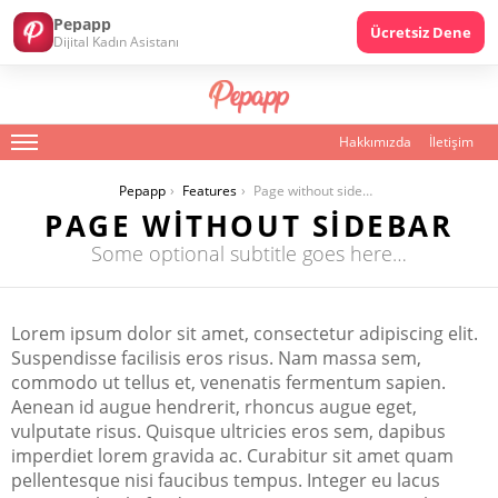
Pepapp
Ücretsiz Dene
Dijital Kadın Asistanı
Hakkımızda
İletişim
Menu
You are here:
Pepapp
Features
Page without sidebar
PAGE WITHOUT SIDEBAR
Some optional subtitle goes here…
Lorem ipsum dolor sit amet, consectetur adipiscing elit.
Suspendisse facilisis eros risus. Nam massa sem,
commodo ut tellus et, venenatis fermentum sapien.
Aenean id augue hendrerit, rhoncus augue eget,
vulputate risus. Quisque ultricies eros sem, dapibus
imperdiet lorem gravida ac. Curabitur sit amet quam
pellentesque nisi faucibus tempus. Integer eu lacus