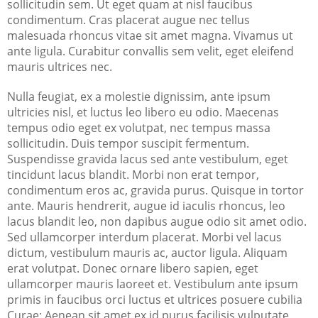
sollicitudin sem. Ut eget quam at nisl faucibus
condimentum. Cras placerat augue nec tellus
malesuada rhoncus vitae sit amet magna. Vivamus ut
ante ligula. Curabitur convallis sem velit, eget eleifend
mauris ultrices nec.
Nulla feugiat, ex a molestie dignissim, ante ipsum
ultricies nisl, et luctus leo libero eu odio. Maecenas
tempus odio eget ex volutpat, nec tempus massa
sollicitudin. Duis tempor suscipit fermentum.
Suspendisse gravida lacus sed ante vestibulum, eget
tincidunt lacus blandit. Morbi non erat tempor,
condimentum eros ac, gravida purus. Quisque in tortor
ante. Mauris hendrerit, augue id iaculis rhoncus, leo
lacus blandit leo, non dapibus augue odio sit amet odio.
Sed ullamcorper interdum placerat. Morbi vel lacus
dictum, vestibulum mauris ac, auctor ligula. Aliquam
erat volutpat. Donec ornare libero sapien, eget
ullamcorper mauris laoreet et. Vestibulum ante ipsum
primis in faucibus orci luctus et ultrices posuere cubilia
Curae; Aenean sit amet ex id purus facilisis vulputate.