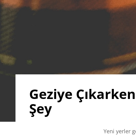
Geziye Çıkarke
Şey
Yeni yerler 