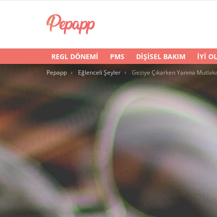
REGL DÖNEMI
PMS
DIŞISEL BAKIM
İYI O
You are here:
Pepapp
Eğlenceli Şeyler
Geziye Çıkarken Yanına Mutlaka Alman Gerek