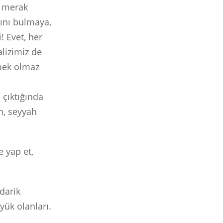
ü merak
rını bulmaya,
! Evet, her
lizimiz de
tmek olmaz
 çıktığında
n, seyyah
e yap et,
edarik
ük olanları.