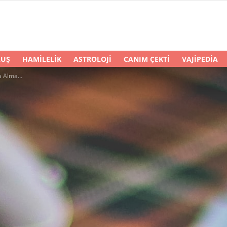
LUŞ
HAMILELIK
ASTROLOJI
CANIM ÇEKTI
VAJIPEDIA
en 10 Şey