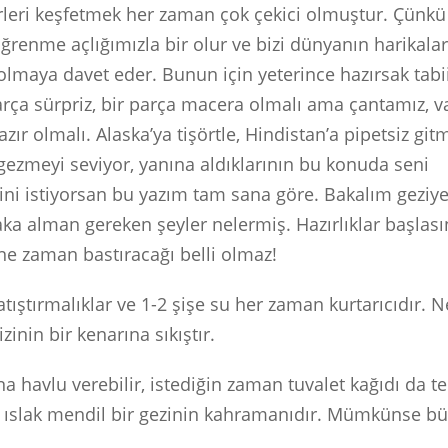
rleri keşfetmek her zaman çok çekici olmuştur. Çünk
renme açlığımızla bir olur ve bizi dünyanın harikala
olmaya davet eder. Bunun için yeterince hazırsak tabii
rça sürpriz, bir parça macera olmalı ama çantamız, va
zır olmalı. Alaska’ya tişörtle, Hindistan’a pipetsiz gi
gezmeyi seviyor, yanına aldıklarının bu konuda seni
ni istiyorsan bu yazım tam sana göre. Bakalım geziye
ka alman gereken şeyler nelermiş. Hazırlıklar başlası
e zaman bastıracağı belli olmaz!
atıştırmalıklar ve 1-2 şişe su her zaman kurtarıcıdır. N
izinin bir kenarına sıkıştır.
na havlu verebilir, istediğin zaman tuvalet kağıdı da t
 ıslak mendil bir gezinin kahramanıdır. Mümkünse büy