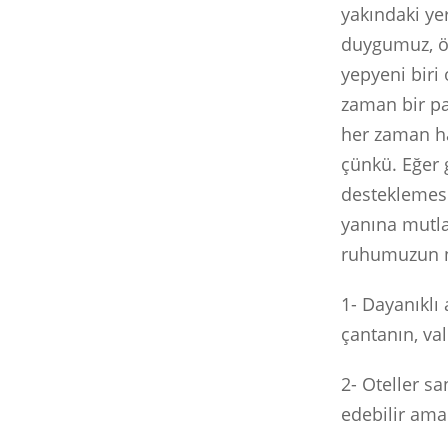
yakındaki ye
duygumuz, öğ
yepyeni biri 
zaman bir pa
her zaman ha
çünkü. Eğer 
desteklemesi
yanına mutla
ruhumuzun n
1- Dayanıklı 
çantanın, val
2- Oteller sa
edebilir ama