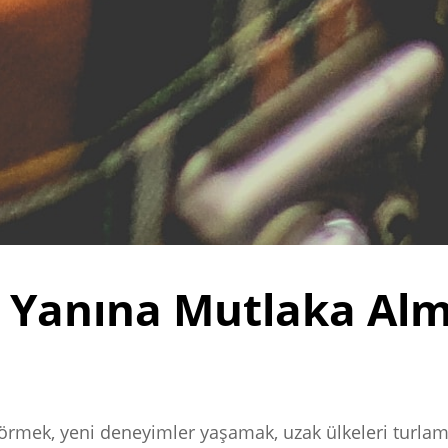
n Yanına Mutlaka Al
görmek, yeni deneyimler yaşamak, uzak ülkeleri turla