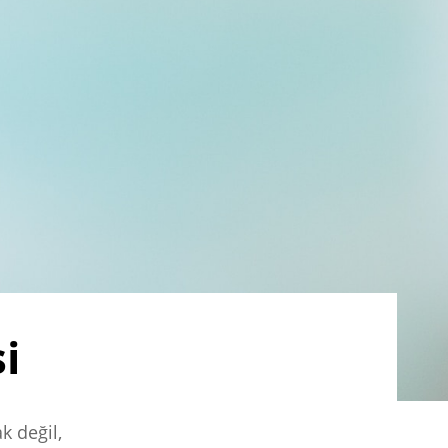
i
k değil,