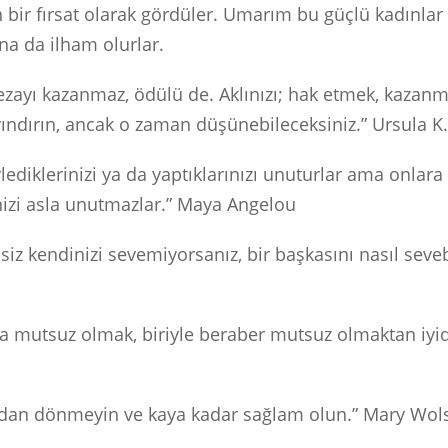
n bir fırsat olarak gördüler. Umarım bu güçlü kadınlar
a da ilham olurlar.
ezayı kazanmaz, ödülü de. Aklınızı; hak etmek, kazanm
arındırın, ancak o zaman düşünebileceksiniz.” Ursula K
lediklerinizi ya da yaptıklarınızı unuturlar ama onlara
inizi asla unutmazlar.” Maya Angelou
iz kendinizi sevemiyorsanız, bir başkasını nasıl sevebi
na mutsuz olmak, biriyle beraber mutsuz olmaktan iyid
zdan dönmeyin ve kaya kadar sağlam olun.” Mary Wols