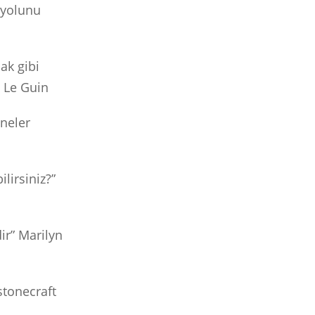
 yolunu
ak gibi
. Le Guin
 neler
lirsiniz?”
ir” Marilyn
tonecraft