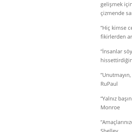
gelişmek içi
çizmende san
“Hiç kimse c
fikirlerden 
“İnsanlar söy
hissettirdiğ
“Unutmayın, s
RuPaul
“Yalnız başı
Monroe
“Amaçlarını
Shelley