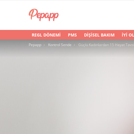
REGL DÖNEMI
PMS
DIŞISEL BAKIM
İYI O
You are here:
Pepapp
Kontrol Sende
Güçlü Kadınlardan 15 Hayat Tavsi