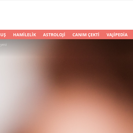
LUŞ
HAMILELIK
ASTROLOJI
CANIM ÇEKTI
VAJIPEDIA
yesi