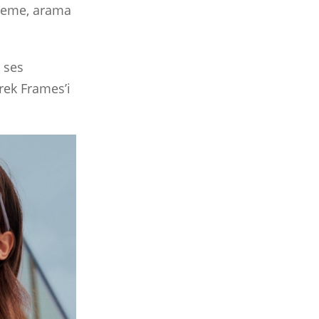
nleme, arama
 ses
erek Frames’i