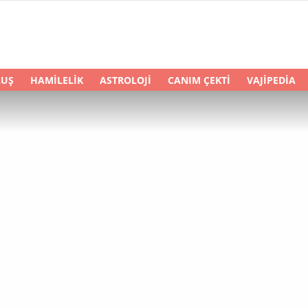
LUŞ
HAMILELIK
ASTROLOJI
CANIM ÇEKTI
VAJIPEDIA