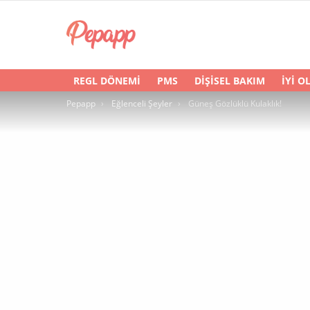
REGL DÖNEMI
PMS
DIŞISEL BAKIM
İYI O
You are here:
Pepapp
Eğlenceli Şeyler
Güneş Gözlüklü Kulaklık!