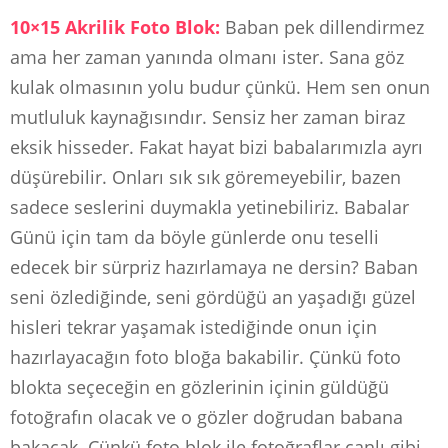
10×15 Akrilik Foto Blok:
Baban pek dillendirmez
ama her zaman yanında olmanı ister. Sana göz
kulak olmasının yolu budur çünkü. Hem sen onun
mutluluk kaynağısındır. Sensiz her zaman biraz
eksik hisseder. Fakat hayat bizi babalarımızla ayrı
düşürebilir. Onları sık sık göremeyebilir, bazen
sadece seslerini duymakla yetinebiliriz. Babalar
Günü için tam da böyle günlerde onu teselli
edecek bir sürpriz hazırlamaya ne dersin? Baban
seni özlediğinde, seni gördüğü an yaşadığı güzel
hisleri tekrar yaşamak istediğinde onun için
hazırlayacağın foto bloğa bakabilir. Çünkü foto
blokta seçeceğin en gözlerinin içinin güldüğü
fotoğrafın olacak ve o gözler doğrudan babana
bakacak. Çünkü foto blok ile fotoğraflar canlı gibi