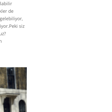
abilir
kler de
gelebiliyor,
yor.Peki siz
uz?
n