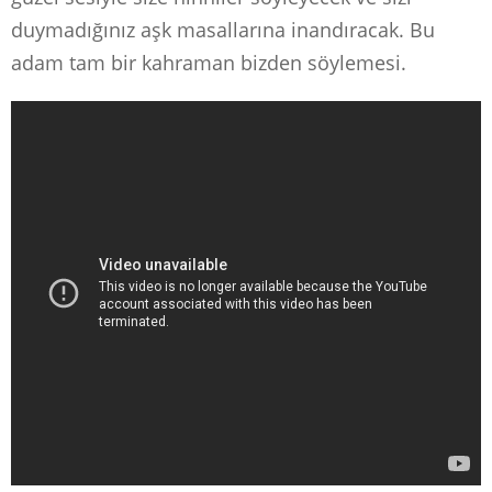
duymadığınız aşk masallarına inandıracak. Bu
adam tam bir kahraman bizden söylemesi.