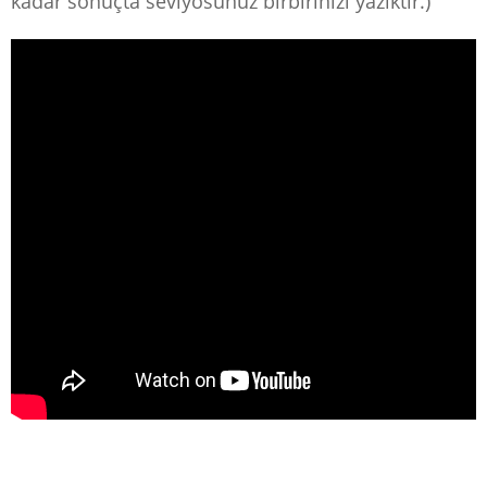
kadar sonuçta seviyosunuz birbirinizi yazıktır.)