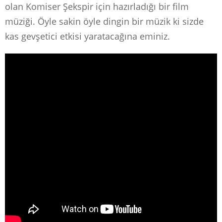
olan Komiser Şekspir için hazırladığı bir film
müziği. Öyle sakin öyle dingin bir müzik ki sizde
kas gevşetici etkisi yaratacağına eminiz.