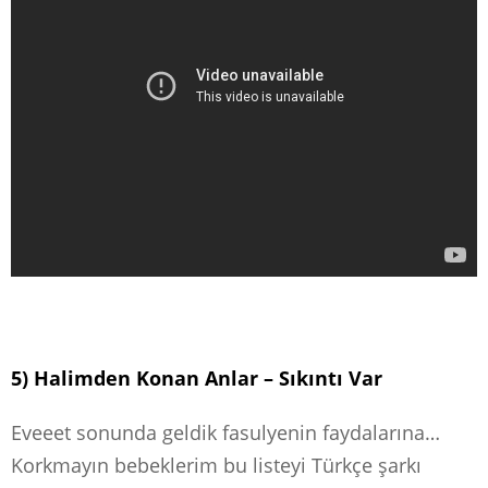
5) Halimden Konan Anlar – Sıkıntı Var
Eveeet sonunda geldik fasulyenin faydalarına…
Korkmayın bebeklerim bu listeyi Türkçe şarkı