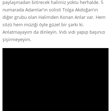
paylaşmadan bitirecek halimiz yoktu herhalde. 5
numarada Adamlar’ın solisti Tolga Akdoğan’ın
diğer grubu olan Halimden Konan Anlar var. Hem
sözü hem müziği öyle güzel bir şarkı ki.
Anlatmayayım da dinleyin. Vıdı vıdı yapıp başınızı
şişirmeyeyim.