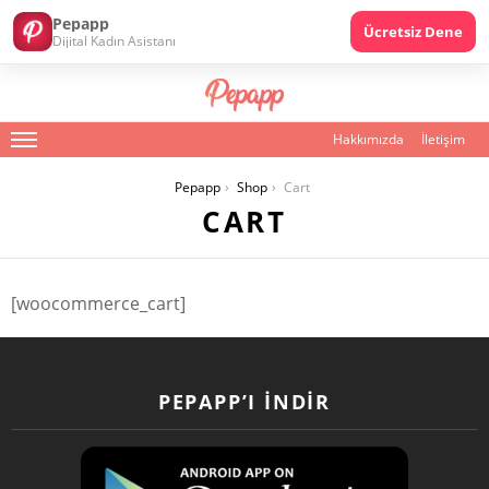
Pepapp
Ücretsiz Dene
Dijital Kadın Asistanı
Hakkımızda
İletişim
Menu
You are here:
Pepapp
Shop
Cart
CART
[woocommerce_cart]
PEPAPP’I İNDIR