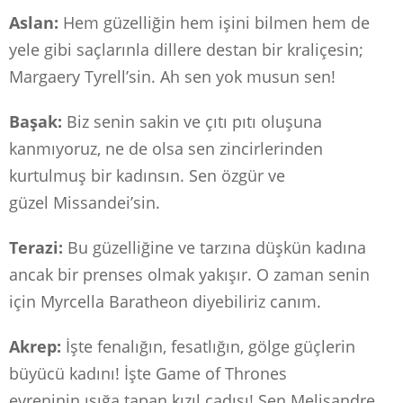
Aslan:
Hem güzelliğin hem işini bilmen hem de
yele gibi saçlarınla dillere destan bir kraliçesin;
Margaery Tyrell’sin. Ah sen yok musun sen!
Başak:
Biz senin sakin ve çıtı pıtı oluşuna
kanmıyoruz, ne de olsa sen zincirlerinden
kurtulmuş bir kadınsın. Sen özgür ve
güzel Missandei’sin.
Terazi:
Bu güzelliğine ve tarzına düşkün kadına
ancak bir prenses olmak yakışır. O zaman senin
için Myrcella Baratheon diyebiliriz canım.
Akrep:
İşte fenalığın, fesatlığın, gölge güçlerin
büyücü kadını! İşte Game of Thrones
evreninin ışığa tapan kızıl cadısı! Sen Melisandre