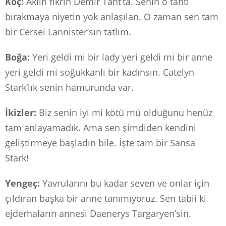
Koç:
Aklın fikrin Demir Taht’ta. Senin o tahtı
bırakmaya niyetin yok anlaşılan. O zaman sen tam
bir Cersei Lannister’sın tatlım.
Boğa:
Yeri geldi mi bir lady yeri geldi mi bir anne
yeri geldi mi soğukkanlı bir kadınsın. Catelyn
Stark’lık senin hamurunda var.
İkizler:
Biz senin iyi mi kötü mü olduğunu henüz
tam anlayamadık. Ama sen şimdiden kendini
geliştirmeye başladın bile. İşte tam bir Sansa
Stark!
Yengeç:
Yavrularını bu kadar seven ve onlar için
çıldıran başka bir anne tanımıyoruz. Sen tabii ki
ejderhaların annesi Daenerys Targaryen’sin.