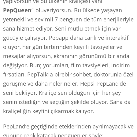
yapıyorsun ve bu ülkenin kraliçesi yani
PepQueen
‘i oluveriyorsun. Bu ülkede yaşayan
yetenekli ve sevimli 7 penguen de tüm enerjileriyle
sana hizmet ediyor. Seni mutlu etmek için var
gücüyle çalışıyor. Pepapp daha canlı ve interaktif
oluyor, her gün birbirinden keyifli tavsiyeler ve
mesajlar alıyorsun, ekranının görünümü bir anda
değişiyor. Burç yorumları, film tavsiyeleri, indirim
fırsatları, PepTalk’la birebir sohbet, doktorunla özel
görüşme ve daha neler neler. Hepsi PepLand’de
seni bekliyor. Kraliçe sen olduğun için her şey
senin istediğin ve seçtiğin şekilde oluyor. Sana da
kraliçeliğin keyfini çıkarmak kalıyor.
PepLand’e geçtiğinde eteklerinden ayrılmayacak ve
gününe renk katacak penguenler şöyle: