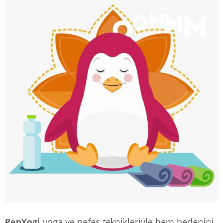
PepYogi
yoga ve nefes teknikleriyle hem bedenini