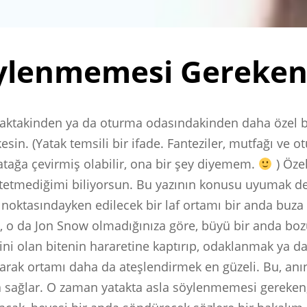
öylenmemesi Gereken
aktakinden ya da oturma odasındakinden daha özel b
kesin. (Yatak temsili bir ifade. Fanteziler, mutfağı ve 
atağa çevirmiş olabilir, ona bir şey diyemem.
) Öze
etmediğimi biliyorsun. Bu yazının konusu uyumak de
 noktasındayken edilecek bir laf ortamı bir anda buza ç
, o da Jon Snow olmadığınıza göre, büyü bir anda bozu
ni olan bitenin hararetine kaptırıp, odaklanmak ya da
arak ortamı daha da ateşlendirmek en güzeli. Bu, anın
 sağlar. O zaman yatakta asla söylenmemesi gereken,