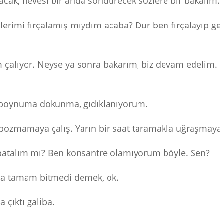
acak, hevesi bir anda söndürecek sözlere bir bakalım.
şlerimi fırçalamış mıydım acaba? Dur ben fırçalayıp g
 çalıyor. Neyse ya sonra bakarım, biz devam edelim.
 boynuma dokunma, gıdıklanıyorum.
 bozmamaya çalış. Yarın bir saat taramakla uğraşmay
kapatalım mı? Ben konsantre olamıyorum böyle. Sen?
 Ha tamam bitmedi demek, ok.
a çıktı galiba.