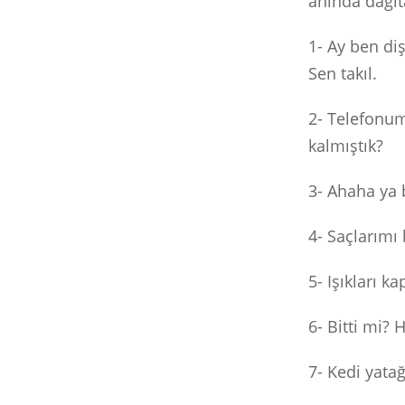
anında dağıt
1- Ay ben di
Sen takıl.
2- Telefonum
kalmıştık?
3- Ahaha ya
4- Saçlarımı
5- Işıkları 
6- Bitti mi?
7- Kedi yatağ