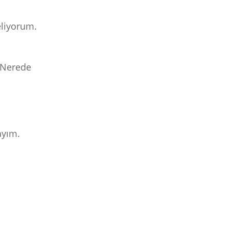
eliyorum.
 Nerede
ayım.