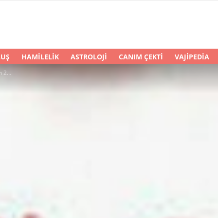
LUŞ
HAMILELIK
ASTROLOJI
CANIM ÇEKTI
VAJIPEDIA
Söz