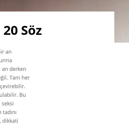
 20 Söz
ir an
oturma
l an derken
ğil. Tam her
evirebilir.
labilir. Bu
 seksi
 tadını
 dikkati