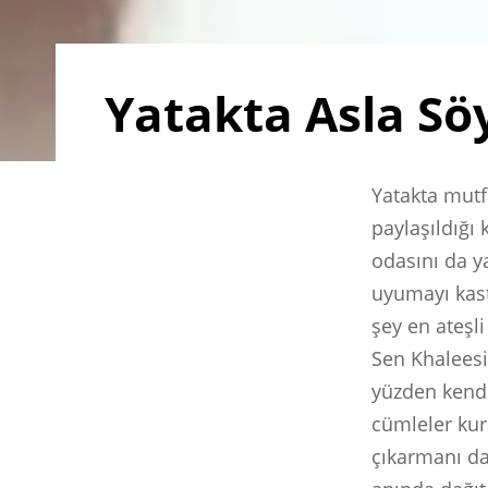
Yatakta Asla S
Yatakta mutf
paylaşıldığı 
odasını da y
uyumayı kast
şey en ateşli
Sen Khaleesi
yüzden kendi
cümleler kur
çıkarmanı da