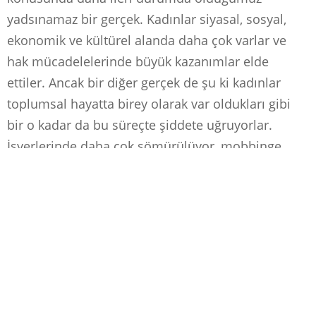
yadsınamaz bir gerçek. Kadınlar siyasal, sosyal,
ekonomik ve kültürel alanda daha çok varlar ve
hak mücadelelerinde büyük kazanımlar elde
ettiler. Ancak bir diğer gerçek de şu ki kadınlar
toplumsal hayatta birey olarak var oldukları gibi
bir o kadar da bu süreçte şiddete uğruyorlar.
İşyerlerinde daha çok sömürülüyor, mobbinge,
tacize ve tecavüze uğruyor, öldürülüyor ve sesini
çıkartıp haklarını aramak istediklerinde yeterince
yol alamıyorlar. Bu yolda ise kadınların kendilerine
belki en büyük hukuki desteği bulabileceği bir
sözleşme var: “
Kadına Yönelik Şiddetin ve Aile
İçi Şiddetin Önlenmesi ve Bunlarla Mücadeleye
Dair Avrupa Konseyi Sözleşmesi
” veya bizim
sürekli duyduğumuz adıyla “
İstanbul Sözleşmesi
”