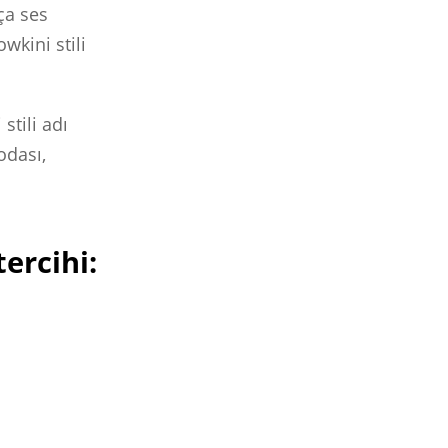
ça ses
wkini stili
tili adı
odası,
ercihi: