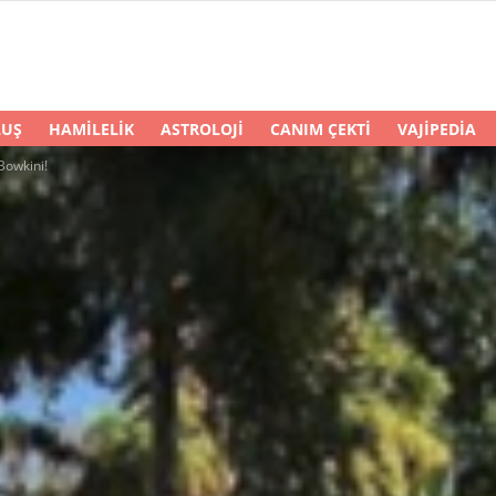
LUŞ
HAMILELIK
ASTROLOJI
CANIM ÇEKTI
VAJIPEDIA
Bowkini!