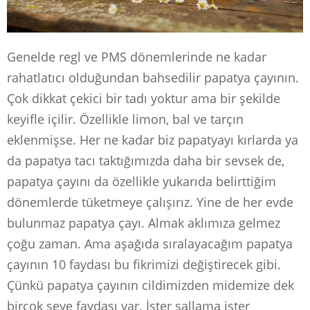
Genelde regl ve PMS dönemlerinde ne kadar
rahatlatıcı olduğundan bahsedilir papatya çayının.
Çok dikkat çekici bir tadı yoktur ama bir şekilde
keyifle içilir. Özellikle limon, bal ve tarçın
eklenmişse. Her ne kadar biz papatyayı kırlarda ya
da papatya tacı taktığımızda daha bir sevsek de,
papatya çayını da özellikle yukarıda belirttiğim
dönemlerde tüketmeye çalışırız. Yine de her evde
bulunmaz papatya çayı. Almak aklımıza gelmez
çoğu zaman. Ama aşağıda sıralayacağım papatya
çayının 10 faydası bu fikrimizi değiştirecek gibi.
Çünkü papatya çayının cildimizden midemize dek
birçok şeye faydası var. İster sallama ister