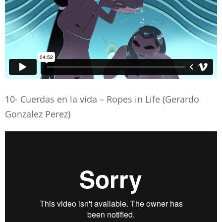
10- Cuerdas en la vida – Ropes in Life (Gerardo
Gonzalez Perez)