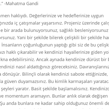
r.” -Mahatma Gandi
en haklıydı. Değerlerinize ve hedeflerinize uygun
nızda iç çatışmalar yaşarsınız. Projeniz üzerinde çalı
zle bir arada bulunuyorsunuz, sağlıklı besleniyorsunu
rsunuz. Yani bir şekilde bilerek çelişkili bir şekilde ha
 İnsanların çoğunluğunun yaptığı gibi siz de bu çelişki
ızı haklı çıkarabilir ve kendinizi hayallerinize giden y
kna edebilirsiniz. Ancak aynada kendinize dürüst bir 
endinizi nasıl aldattığınızı göreceksiniz. Davranışları
 dönüşür. Bilinçli olarak kendinizi sabote ettiğinizde,
a güven duyamazsınız. Bu kimlik karmaşaları yaratac
şeyleri yaratır. Basit şekilde başlamalısınız. Kendiniz
ve momentum aramayın. Bunlar anlık olarak değişen 
 Şu anda bunlara ne kadar sahip olduğunuz önemli de