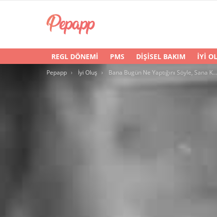
REGL DÖNEMI
PMS
DIŞISEL BAKIM
İYI O
You are here:
Pepapp
İyi Oluş
Bana Bugün Ne Yaptığını Söyle, Sana Kim Olduğunu Söyleyeyim