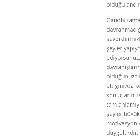
olduğu andı
Gandhi tamam
davranmadığı
sevdiklerini
şeyler yapıyo
ediyorsunuz.
davranışların
olduğunuza i
attığınızda k
sonuçlarınıza
tam anlamıyl
şeyler büyük 
motivasyon 
duygulardır.