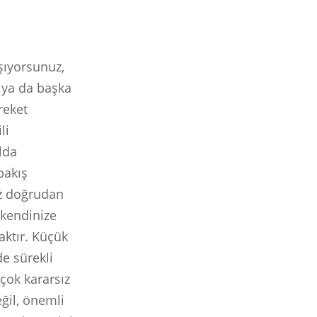
şıyorsunuz,
z ya da başka
reket
li
olda
bakış
nız doğrudan
 kendinize
aktır. Küçük
de sürekli
çok kararsız
ğil, önemli