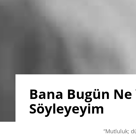
Bana Bugün Ne Y
Söyleyeyim
“Mutluluk; dü