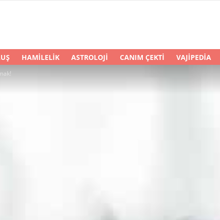
LUŞ
HAMILELIK
ASTROLOJI
CANIM ÇEKTI
VAJIPEDIA
lmak!