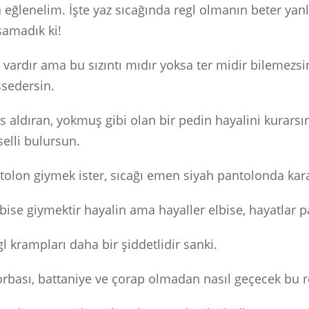
 eğlenelim. İşte yaz sıcağında regl olmanın beter yanl
amadık ki!
ık vardır ama bu sızıntı mıdır yoksa ter midir bilemezs
issedersin.
fes aldıran, yokmuş gibi olan bir pedin hayalini kurars
selli bulursun.
tolon giymek ister, sıcağı emen siyah pantolonda karar
l elbise giymektir hayalin ama hayaller elbise, hayatlar
gl krampları daha bir şiddetlidir sanki.
torbası, battaniye ve çorap olmadan nasıl geçecek bu r