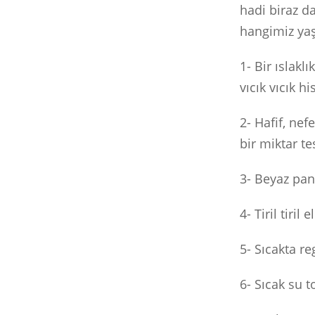
hadi biraz da
hangimiz yaş
1- Bir ıslakl
vıcık vıcık h
2- Hafif, ne
bir miktar te
3- Beyaz pan
4- Tiril tiri
5- Sıcakta re
6- Sıcak su 