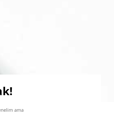
ak!
lenelim ama