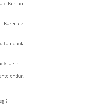
arı. Bunları
in. Bazen de
ın. Tamponla
 kılarsın.
 pantolondur.
egl?