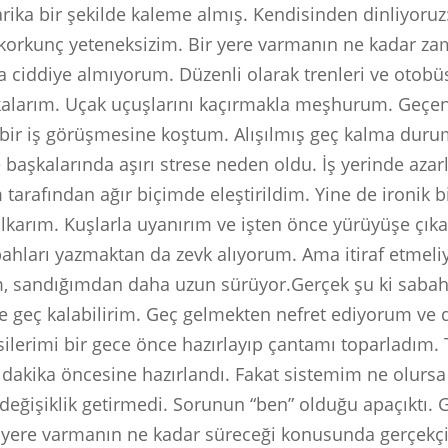
rika bir şekilde kaleme almış. Kendisinden dinliyor
korkunç yeteneksizim. Bir yere varmanın ne kadar z
la ciddiye almıyorum. Düzenli olarak trenleri ve otobü
alarım. Uçak uçuşlarını kaçırmakla meşhurum. Geçen
 bir iş görüşmesine koştum. Alışılmış geç kalma du
başkalarında aşırı strese neden oldu. İş yerinde aza
tarafından ağır biçimde eleştirildim. Yine de ironik b
lkarım. Kuşlarla uyanırım ve işten önce yürüyüşe çık
ahları yazmaktan da zevk alıyorum. Ama itiraf etmeli
, sandığımdan daha uzun sürüyor.Gerçek şu ki sabah
de geç kalabilirim. Geç gelmekten nefret ediyorum ve
ysilerimi bir gece önce hazırlayıp çantamı toparladım
 dakika öncesine hazırlandı. Fakat sistemim ne olursa
cı değişiklik getirmedi. Sorunun “ben” olduğu apaçıktı
r yere varmanın ne kadar süreceği konusunda gerçekç