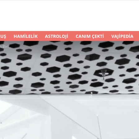
LUŞ
HAMILELIK
ASTROLOJI
CANIM ÇEKTI
VAJIPEDIA
zin İçin