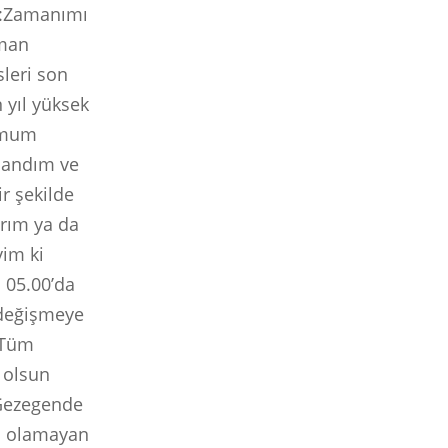
uz:Zamanımı
aman
sleri son
 yıl yüksek
rumum
rlandım ve
ir şekilde
arım ya da
yim ki
 05.00’da
 değişmeye
. Tüm
 olsun
. Gezegende
i olamayan