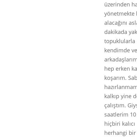
üzerinden ha
yönetmekte 
alacağını as
dakikada yak
topuklularla
kendimde ve 
arkadaşlarım 
hep erken ka
koşarım. Sab
hazırlanmam
kalkıp yine 
çalıştım. Gi
saatlerim 10
hiçbiri kalı
herhangi bi