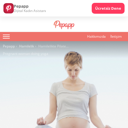
Pepapp
Ücretsiz Dene
Dijital Kadın Asistanı
Hakkımızda
İletişim
Menu
You are here:
Pepapp
Hamilelik
Hamilelikte Pilates Mucizesi
Pregnant woman doing yoga