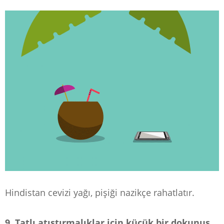
Hindistan cevizi yağı, pişiği nazikçe rahatlatır.
9. Tatlı atıştırmalıklar için küçük bir dokunuş