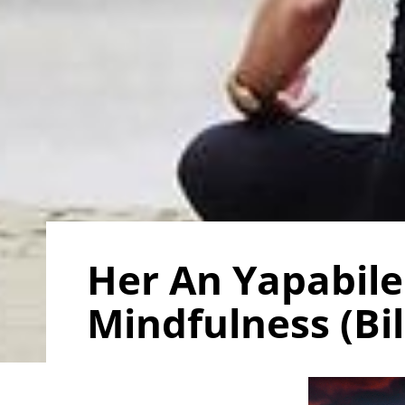
Her An Yapabile
Mindfulness (Bil