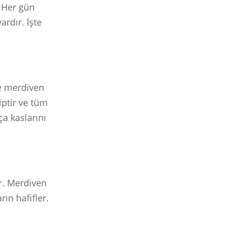
 Her gün
ardır. İşte
ve merdiven
iptir ve tüm
ça kaslarını
ir. Merdiven
rın hafifler.