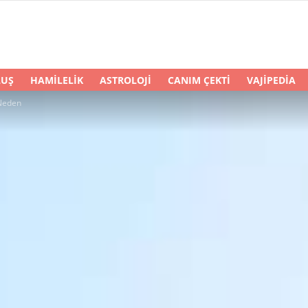
LUŞ
HAMILELIK
ASTROLOJI
CANIM ÇEKTI
VAJIPEDIA
 Neden