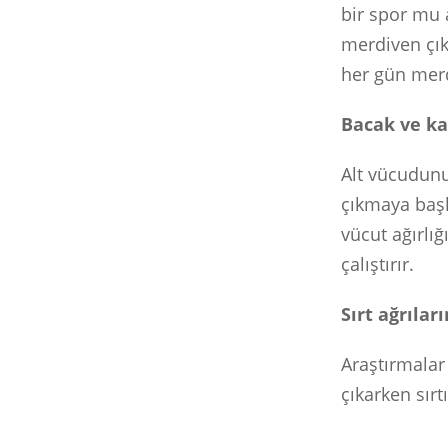
bir spor mu
merdiven çık
her gün merd
Bacak ve kal
Alt vücudunu
çıkmaya başl
vücut ağırlığ
çalıştırır.
Sırt ağrıları
Araştırmalar 
çıkarken sırt