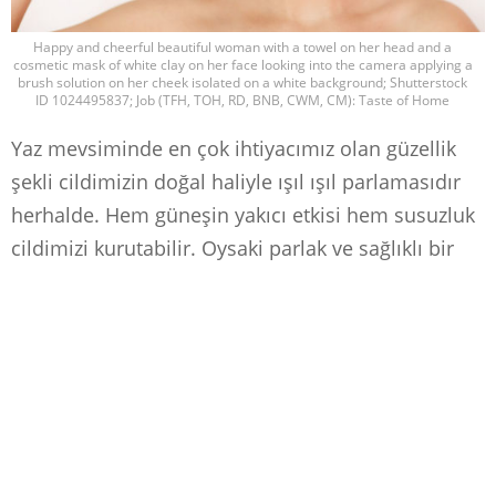
Happy and cheerful beautiful woman with a towel on her head and a
cosmetic mask of white clay on her face looking into the camera applying a
brush solution on her cheek isolated on a white background; Shutterstock
ID 1024495837; Job (TFH, TOH, RD, BNB, CWM, CM): Taste of Home
Yaz mevsiminde en çok ihtiyacımız olan güzellik
şekli cildimizin doğal haliyle ışıl ışıl parlamasıdır
herhalde. Hem güneşin yakıcı etkisi hem susuzluk
cildimizi kurutabilir. Oysaki parlak ve sağlıklı bir
ciltten daha güzel çok az şey vardır. İşte bu yüzden
sana cildini yenileyen, canlandıran, parlatan basit
ve etkili bir cilt maskesi tarifi vereceğim. Bunun
için doğanın mineral ve vitaminlerinden
faydalanacağız. Gün içinde birkaç dakikanı bu
maskeye ayır ve kendin için güzel bir şey yapmış
ol. Kişisel bakım seansına hazırsak başlıyoruz.