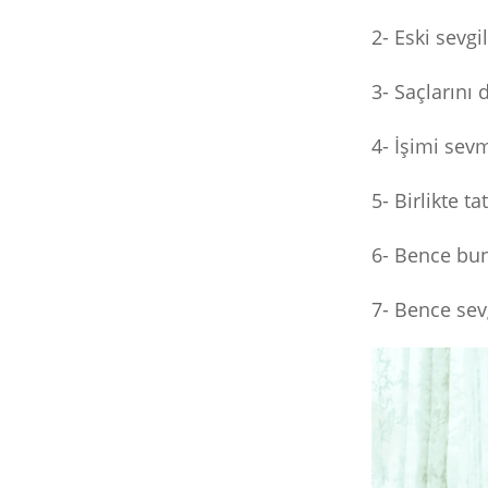
2- Eski sevg
3- Saçlarını
4- İşimi sev
5- Birlikte t
6- Bence bu
7- Bence sevg