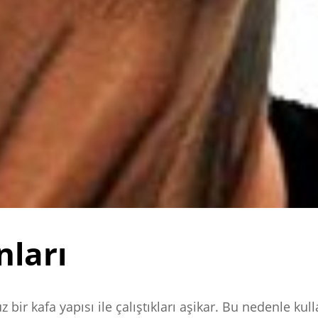
nları
z bir kafa yapısı ile çalıştıkları aşikar. Bu nedenle kull