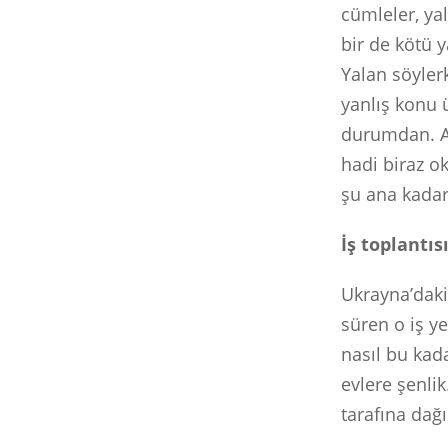
cümleler, ya
bir de kötü y
Yalan söyler
yanlış konu 
durumdan. Aş
hadi biraz o
şu ana kada
İş toplantı
Ukrayna’dak
süren o iş y
nasıl bu kada
evlere şenli
tarafına dağ