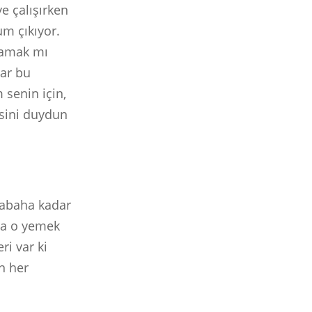
e çalışırken
um çıkıyor.
lamak mı
ar bu
 senin için,
esini duydun
sabaha kadar
ma o yemek
ri var ki
n her