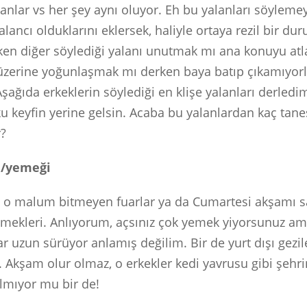
lanlar vs her şey aynı oluyor. Eh bu yalanları söylemey
alancı olduklarını eklersek, haliyle ortaya rezil bir dur
ken diğer söylediği yalanı unutmak mı ana konuyu at
üzerine yoğunlaşmak mı derken baya batıp çıkamıyorl
ağıda erkeklerin söylediği en klişe yalanları derledim
ku keyfin yerine gelsin. Acaba bu yalanlardan kaç tan
r?
sı/yemeği
i o malum bitmeyen fuarlar ya da Cumartesi akşamı 
emekleri. Anlıyorum, açsınız çok yemek yiyorsunuz a
r uzun sürüyor anlamış değilim. Bir de yurt dışı gezile
k. Akşam olur olmaz, o erkekler kedi yavrusu gibi şehri
ılmıyor mu bir de!