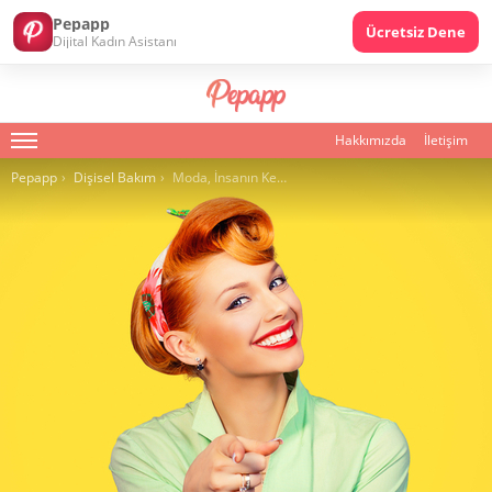
Pepapp
Ücretsiz Dene
Dijital Kadın Asistanı
Hakkımızda
İletişim
Menu
You are here:
Pepapp
Dişisel Bakım
Moda, İnsanın Kendi Seçtiğini Giymesidir!