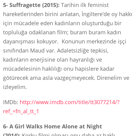
5- Suffragette (2015):
Tarihin ilk feminist
hareketlerinden birini anlatan, İngiltere’de oy hakkı
için mücadele eden kadınların oluşturduğu bir
topluluğa odaklanan film; buram buram kadın
dayanışması kokuyor. Konunun merkezinde işçi
sınıfından Maud var. Adaletsizliğe tepkisi,
kadınların enerjisine olan hayranlığı ve
mücadelesinin haklılığı onu hapislere kadar
götürecek ama asla vazgeçmeyecek. Direnelim ve
izleyelim.
IMDb:
http://www.imdb.com/title/tt3077214/?
ref_=fn_al_tt_1
6- A Girl Walks Home Alone at Night
(2014):
Korku filmi olması onu daha az haklı