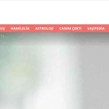
LUŞ
HAMILELIK
ASTROLOJI
CANIM ÇEKTI
VAJIPEDIA
lliği