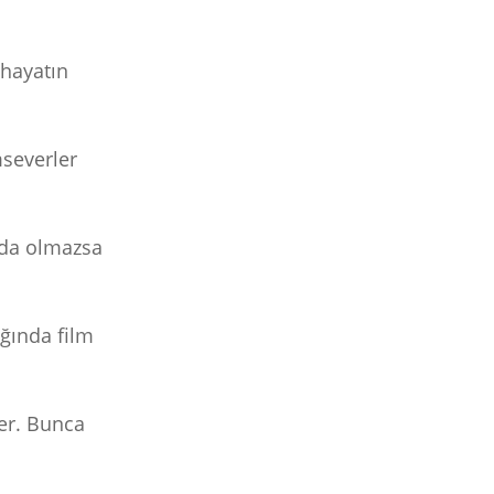
 hayatın
mseverler
k da olmazsa
ığında film
ler. Bunca