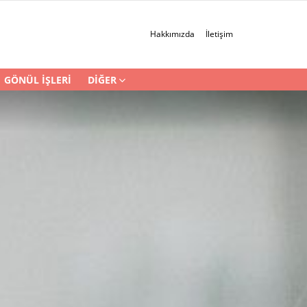
Hakkımızda
İletişim
GÖNÜL İŞLERI
DIĞER