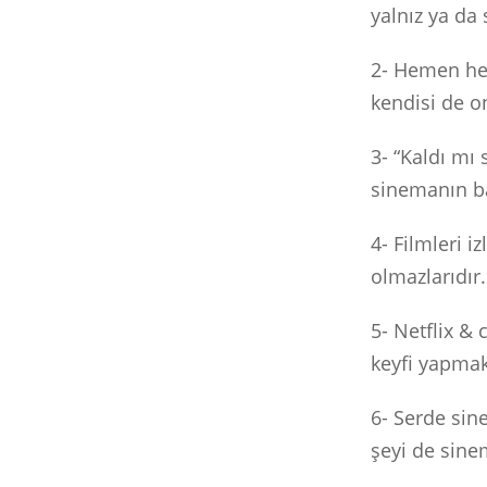
yalnız ya da 
2- Hemen hem
kendisi de on
3- “Kaldı mı
sinemanın ba
4- Filmleri 
olmazlarıdır.
5- Netflix & 
keyfi yapmak,
6- Serde sine
şeyi de sine