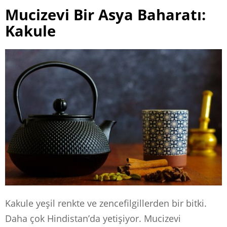
Mucizevi Bir Asya Baharatı:
Kakule
Kakule yeşil renkte ve zencefilgillerden bir bitki.
Daha çok Hindistan’da yetişiyor. Mucizevi