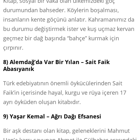
Kitap, sosyal bir vaka olan ülkemizdeki göç
durumundan bahseder. Köylerin boşalması,
insanların kente göçünü anlatır. Kahramanımız da
bu durumu değiştirmek ister ve kuş uçmaz kervan
geçmez bir dağ başında “bahçe” kurmak için
çırpınır.
8) Alemdağ’da Var Bir Yılan – Sait Faik
Abasıyanık
Türk edebiyatının önemli öykücülerinden Sait
Faik’in içerisinde hayal, kurgu ve rüya içeren 17
ayrı öyküden oluşan kitabıdır.
9) Yaşar Kemal – Ağrı Dağı Efsanesi
Bir aşk destanı olan kitap, geleneklerini Mahmut
Han’a karşı savunan Ahmet ile Gülbahar arasındaki