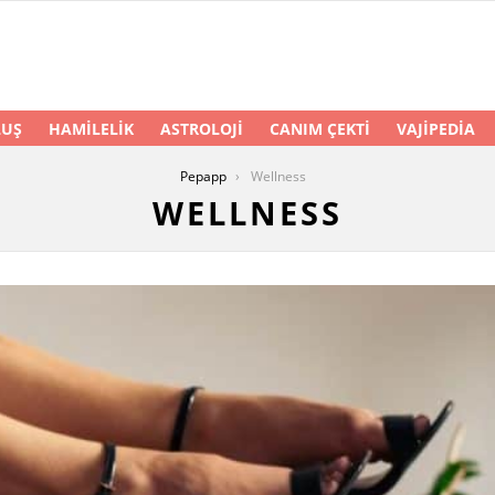
LUŞ
HAMILELIK
ASTROLOJI
CANIM ÇEKTI
VAJIPEDIA
Pepapp
Wellness
WELLNESS