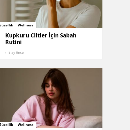
Güzellik
Wellness
Kupkuru Ciltler İçin Sabah
Rutini
8 ay önce
Güzellik
Wellness