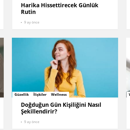
Harika Hissettirecek Günlük
Rutin
9 ay önce
Güzellik
İlişkiler
Wellness
Doğduğun Gün Kişiliğini Nasıl
Şekillendirir?
9 ay önce