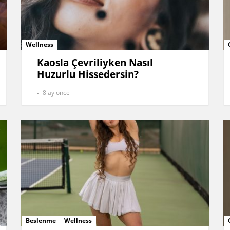
Wellness
Kaosla Çevriliyken Nasıl
Huzurlu Hissedersin?
8 ay önce
Beslenme
Wellness