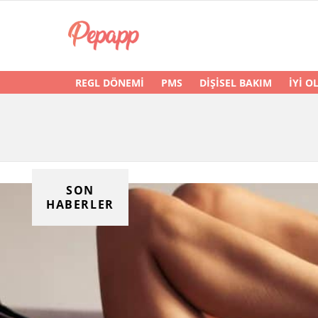
REGL DÖNEMI
PMS
DIŞISEL BAKIM
İYI O
You are here:
SON
HABERLER