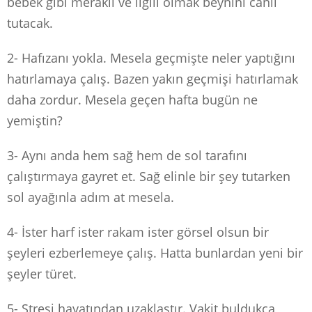
bebek gibi meraklı ve ilgili olmak beynini canlı
tutacak.
2- Hafızanı yokla. Mesela geçmişte neler yaptığını
hatırlamaya çalış. Bazen yakın geçmişi hatırlamak
daha zordur. Mesela geçen hafta bugün ne
yemiştin?
3- Aynı anda hem sağ hem de sol tarafını
çalıştırmaya gayret et. Sağ elinle bir şey tutarken
sol ayağınla adım at mesela.
4- İster harf ister rakam ister görsel olsun bir
şeyleri ezberlemeye çalış. Hatta bunlardan yeni bir
şeyler türet.
5- Stresi hayatından uzaklaştır. Vakit buldukça