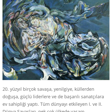
20. yüzyıl birçok savaşa, yenilgiye, küllerden
doğuşa, güçlü liderlere ve de başarılı sanatçılara
ev sahipliği yaptı. Tüm dünyayı etkileyen I. ve II.
Dünya Savaşları, pek çok ülkede yaşam