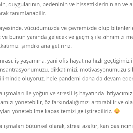
in, duygularının, bedeninin ve hissettiklerinin an ve 
arak tanımlanabilir.
sayesinde, vücudumuzda ve çevremizde olup bitenler
z ve bunun yanında gelecek ve geçmiş ile zihnimizi m
atimizi şimdiki ana getiririz.
rası, iş yaşamına, yani ofis hayatına hızlı geçtiğimiz 
santrasyonumuzu, dikkatimizi, motivasyonumuzu sık
iliminde oluyoruz, hele pandemi daha da devam ede
alışmaları ile yoğun ve stresli iş hayatında ihtiyacımız
mızı yönetebilir, öz farkındalığımızı arttırabilir ve o
ları yönetebilme kapasitemizi geliştirebiliriz.
alışmaları bütünsel olarak, stresi azaltır, kan basıncın