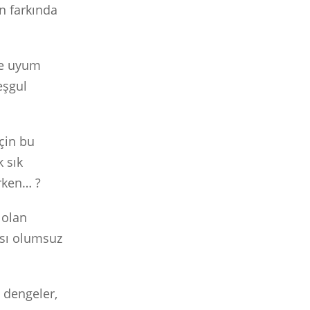
an farkında
le uyum
eşgul
için bu
 sık
rken… ?
 olan
lası olumsuz
ı dengeler,