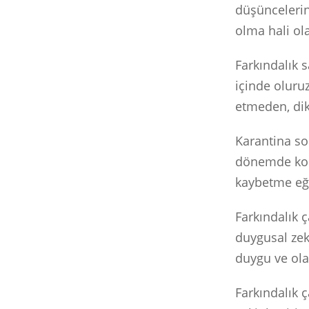
düşüncelerin
olma hali ol
Farkındalık 
içinde oluru
etmeden, dikk
Karantina son
dönemde kon
kaybetme eğ
Farkındalık ç
duygusal zeka
duygu ve olay
Farkındalık ç