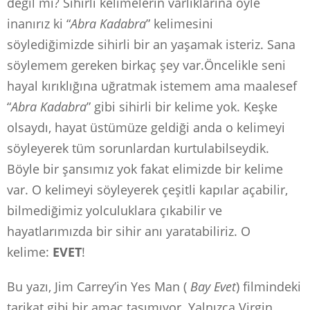
değil mi? Sihirli kelimelerin varlıklarına öyle
inanırız ki “
Abra Kadabra
” kelimesini
söylediğimizde sihirli bir an yaşamak isteriz. Sana
söylemem gereken birkaç şey var.Öncelikle seni
hayal kırıklığına uğratmak istemem ama maalesef
“
Abra Kadabra
” gibi sihirli bir kelime yok. Keşke
olsaydı, hayat üstümüze geldiği anda o kelimeyi
söyleyerek tüm sorunlardan kurtulabilseydik.
Böyle bir şansımız yok fakat elimizde bir kelime
var. O kelimeyi söyleyerek çeşitli kapılar açabilir,
bilmediğimiz yolculuklara çıkabilir ve
hayatlarımızda bir sihir anı yaratabiliriz. O
kelime:
EVET
!
Bu yazı, Jim Carrey’in Yes Man (
Bay Evet
) filmindeki
tarikat gibi bir amaç taşımıyor. Yalnızca Virgin