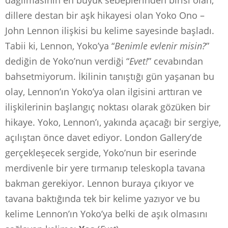
dağılmasının en büyük sebeplerinden birisi olan,
dillere destan bir aşk hikayesi olan Yoko Ono –
John Lennon ilişkisi bu kelime sayesinde başladı.
Tabii ki, Lennon, Yoko’ya “
Benimle evlenir misin?
”
dediğin de Yoko’nun verdiği “
Evet!
” cevabından
bahsetmiyorum. İkilinin tanıştığı gün yaşanan bu
olay, Lennon’ın Yoko’ya olan ilgisini arttıran ve
ilişkilerinin başlangıç noktası olarak gözüken bir
hikaye. Yoko, Lennon’ı, yakında açacağı bir sergiye,
açılıştan önce davet ediyor. London Gallery’de
gerçekleşecek sergide, Yoko’nun bir eserinde
merdivenle bir yere tırmanıp teleskopla tavana
bakman gerekiyor. Lennon buraya çıkıyor ve
tavana baktığında tek bir kelime yazıyor ve bu
kelime Lennon’ın Yoko’ya belki de aşık olmasını