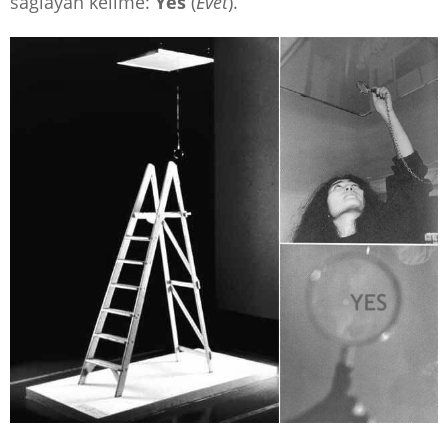
sağlayan kelime:
Yes
(
Evet
).