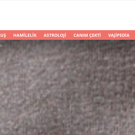
LUŞ
HAMILELIK
ASTROLOJI
CANIM ÇEKTI
VAJIPEDIA
gi