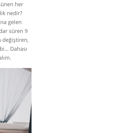
şünen her
lik nedir?
ana gelen
dar süren 9
 değiştiren,
ibi… Dahası
alım.