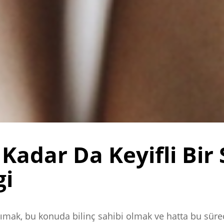
Kadar Da Keyifli Bir 
gi
ımak, bu konuda bilinç sahibi olmak ve hatta bu süre