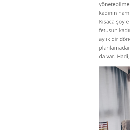
yönetebilmek
kadının hami
Kısaca şöyle
fetusun kadı
aylık bir dö
planlamadan
da var. Hadi